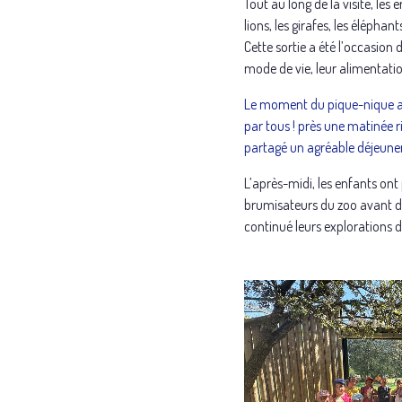
Tout au long de la visite, les
lions, les girafes, les éléphan
Cette sortie a été l’occasion
mode de vie, leur alimentati
Le moment du pique-nique a 
par tous ! près une matinée r
partagé un agréable déjeuner
L’après-midi, les enfants ont
brumisateurs du zoo avant de p
continué leurs explorations d