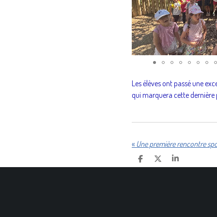
Les élèves ont passé une exc
qui marquera cette dernière p
«
Une première rencontre spo
P
P
P
A
A
A
R
R
R
T
T
T
A
A
A
G
G
G
E
E
E
R
R
R