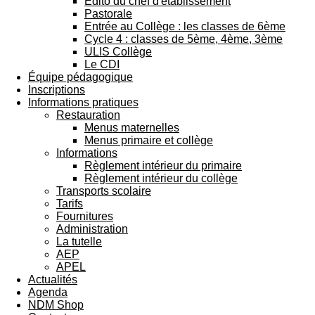
Edito du chef d'établissement
Pastorale
Entrée au Collège : les classes de 6ème
Cycle 4 : classes de 5ème, 4ème, 3ème
ULIS Collège
Le CDI
Équipe pédagogique
Inscriptions
Informations pratiques
Restauration
Menus maternelles
Menus primaire et collège
Informations
Règlement intérieur du primaire
Règlement intérieur du collège
Transports scolaire
Tarifs
Fournitures
Administration
La tutelle
AEP
APEL
Actualités
Agenda
NDM Shop