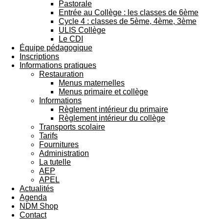
Pastorale
Entrée au Collège : les classes de 6ème
Cycle 4 : classes de 5ème, 4ème, 3ème
ULIS Collège
Le CDI
Équipe pédagogique
Inscriptions
Informations pratiques
Restauration
Menus maternelles
Menus primaire et collège
Informations
Règlement intérieur du primaire
Règlement intérieur du collège
Transports scolaire
Tarifs
Fournitures
Administration
La tutelle
AEP
APEL
Actualités
Agenda
NDM Shop
Contact