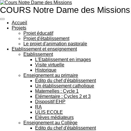
Passer
COURS Notre Dame des Missions
au
contenu
principal
Accueil
Projets
Projet éducatif
Projet d'établissement
Le projet d'animation pastorale
Etablissement et enseignement
Etablissement
L'Etablissement en images
Visite virtuelle
Historique
Enseignement au primaire
Edito du chef d'établissement
Un établissement catholique
Maternelles : Cycle 1
Elémentaire : Cycles 2 et 3
Dispositif EHP
RA
ULIS ECOLE
Elèves médiateurs
Enseignement au Collège
Edito du chef d'établissement