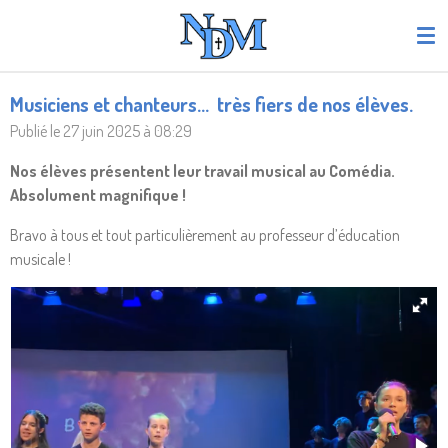
Passer
au
contenu
principal
Musiciens et chanteurs… très fiers de nos élèves.
Publié le 27 juin 2025 à 08:29
Nos élèves présentent leur travail musical au Comédia.
Absolument magnifique !
Bravo à tous et tout particulièrement au professeur d’éducation
musicale !