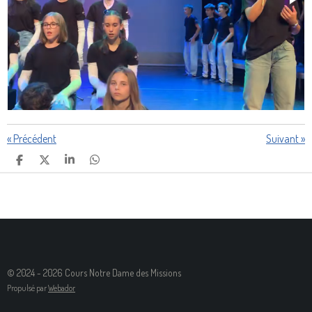
«
Précédent
Suivant
»
P
P
P
P
A
A
A
A
R
R
R
R
T
T
T
T
A
A
A
A
G
G
G
G
E
E
E
E
R
R
R
R
© 2024 - 2026 Cours Notre Dame des Missions
Propulsé par
Webador