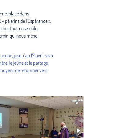
ême, placé dans
« pèlerins de l’Espérance »,
her tous ensemble,
chemin qui nous mène
cune, jusqu’au 17 avril, vivre
ière, le jeûne et le partage,
 moyens de retourner vers