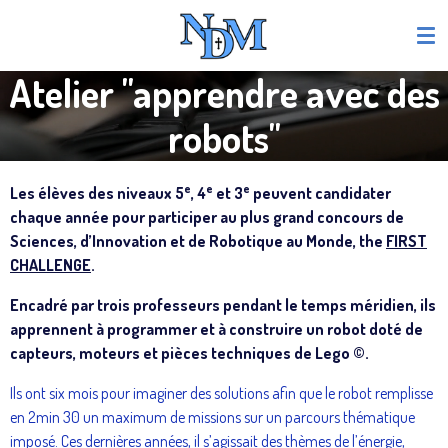
Passer
au
contenu
Atelier "apprendre avec des
principal
robots"
e
e
e
Les élèves des niveaux 5
, 4
et 3
peuvent candidater
chaque année pour participer au plus grand concours de
Sciences, d’Innovation et de Robotique au Monde, the
FIRST
CHALLENGE
.
Encadré par trois professeurs pendant le temps méridien, ils
apprennent à programmer et à construire un robot doté de
capteurs, moteurs et pièces techniques de Lego ©.
Ils ont six mois pour imaginer des solutions afin que le robot remplisse
en 2min 30 un maximum de missions sur un parcours thématique
imposé. Ces dernières années, il s’agissait des thèmes de l’énergie,