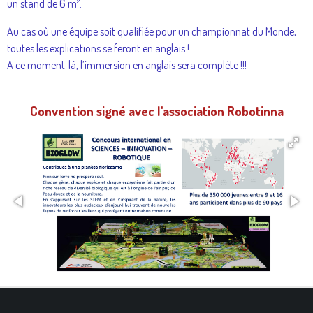
un stand de 6 m².
f
u
Au cas où une équipe soit qualifiée pour un championnat du Monde,
l
toutes les explications se feront en anglais !
l
A ce moment-là, l’immersion en anglais sera complète !!!
s
c
Convention signé avec l'association Robotinna
r
e
e
n