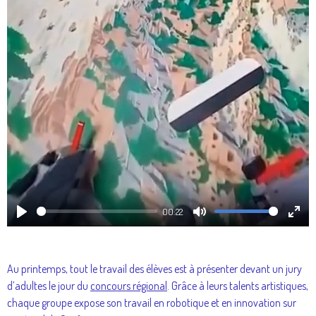
a
y
00:22
P
M
E
l
u
n
a
t
t
Au printemps, tout le travail des élèves est à présenter devant un jury
y
e
e
d’adultes le jour du
concours régional
. Grâce à leurs talents artistiques,
chaque groupe expose son travail en robotique
et en innovation sur
r